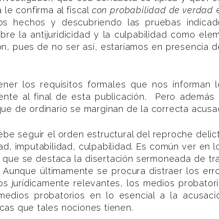
 le confirma al fiscal
con probabilidad de verdad
e
os hechos y descubriendo las pruebas indicado
sobre la antijuridicidad y la culpabilidad como el
ión, pues de no ser así, estaríamos en presencia 
ner los requisitos formales que nos informan l
ente al final de esta publicación. Pero además 
ue de ordinario se marginan de la correcta acusa
ebe seguir el orden estructural del reproche deli
idad, imputabilidad, culpabilidad. Es común ver en
que se destaca la disertación sermoneada de tr
co. Aunque últimamente se procura distraer los er
hos jurídicamente relevantes, los medios probator
 medios probatorios en lo esencial a la acusació
dicas que tales nociones tienen.