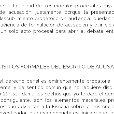
mprende la unidad de tres módulos procesales cuya
de acusación, justamente porque la presentac
 descubrimiento probatorio sin audiencia, quedan 
 audiencia de formulación de acusación y el inicio
un solo acto procesal para abrir el debate ent
ISITOS FORMALES DEL ESCRITO DE ACUS
 del derecho penal es eminentemente probatoria,
ental y de sentido común que no requiere disqui
tibi ius
: dame los hechos que yo te daré el der
onsiguiente, son los elementos materiales prob
los que advierten a la Fiscalía sobre la existenc
vestigador, que esa conducta es típica y que, e