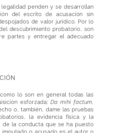
 legalidad penden y se desarrollan
ión del escrito de acusación sin
despojados de valor jurídico. Por lo
 del descubrimiento probatorio, son
re partes y entregar el adecuado
ACIÓN
 como lo son en general todas las
sición esforzada;
Da mihi factum,
echo o, también, dame las pruebas
atorios, la evidencia física y la
ia de la conducta que se ha puesto
l imputado o acusado es el autor o